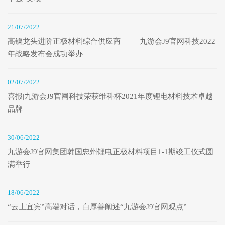
21/07/2022
高镍龙头进阶正极材料综合供应商 —— 九游会J9官网科技2022
年战略发布会成功举办
02/07/2022
喜报|九游会J9官网科技荣获维科杯2021年度锂电材料技术卓越
品牌
30/06/2022
九游会J9官网集团韩国忠州锂电正极材料项目1-1期竣工仪式圆
满举行
18/06/2022
“云上宜宾”高端对话，白厚善阐述“九游会J9官网观点”