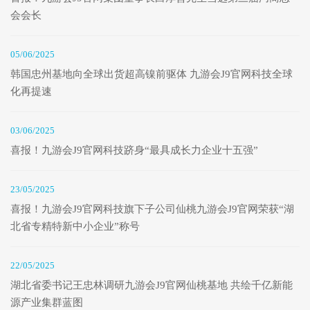
会会长
05/06/2025
韩国忠州基地向全球出货超高镍前驱体 九游会J9官网科技全球
化再提速
03/06/2025
喜报！九游会J9官网科技跻身“最具成长力企业十五强”
23/05/2025
喜报！九游会J9官网科技旗下子公司仙桃九游会J9官网荣获“湖
北省专精特新中小企业”称号
22/05/2025
湖北省委书记王忠林调研九游会J9官网仙桃基地 共绘千亿新能
源产业集群蓝图