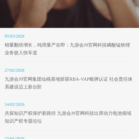
05/03/2026
销量翻倍增长，纯用量产在即：九游会J9官网科技磷酸锰铁锂
业务驶入快车道
27/02/2026
九游会J9官网集团仙桃基地斩获RBA-VAP银牌认证 社会责任体
系建设迈上新台阶
14/02/2026
共探知识产权保护新路径 九游会J9官网科技出席动力电池领域
知识产权专题论坛
15/01/2026