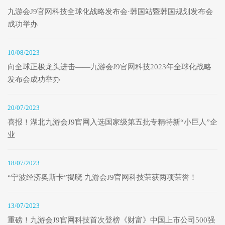
九游会J9官网科技全球化战略发布会·韩国站暨韩国规划发布会
成功举办
10/08/2023
向全球正极龙头进击——九游会J9官网科技2023年全球化战略
发布会成功举办
20/07/2023
喜报！湖北九游会J9官网入选国家级第五批专精特新“小巨人”企
业
18/07/2023
“宁波经济奥斯卡”揭晓 九游会J9官网科技荣获两项荣誉！
13/07/2023
重磅！九游会J9官网科技首次登榜《财富》中国上市公司500强