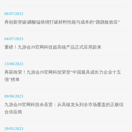
06/07/2023
再创新突破|磷酸锰铁锂打破材料性能与成本的“跷跷板效应”
04/07/2023
重磅！九游会J9官网科技超高镍产品正式应用蔚来
13/06/2023
再获殊荣！九游会J9官网科技荣登“中国最具成长力企业十五
强”榜单
09/06/2023
九游会J9官网科技佘圣贤：从高镍龙头到全市场覆盖的正极综
合供应商
29/05/2023