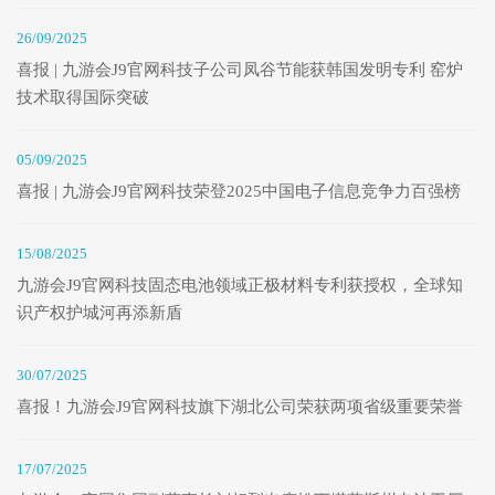
26/09/2025
喜报 | 九游会J9官网科技子公司凤谷节能获韩国发明专利 窑炉
技术取得国际突破
05/09/2025
喜报 | 九游会J9官网科技荣登2025中国电子信息竞争力百强榜
15/08/2025
九游会J9官网科技固态电池领域正极材料专利获授权，全球知
识产权护城河再添新盾
30/07/2025
喜报！九游会J9官网科技旗下湖北公司荣获两项省级重要荣誉
17/07/2025