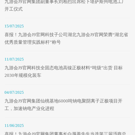
九游会J9官网集团副董事长刘相烈出席松下堪萨斯州电池工厂
开工仪式
15/07/2025
喜报！九游会J9官网科技子公司湖北九游会J9官网荣膺“湖北省
优秀质量管理实践标杆”称号
11/07/2025
九游会J9官网科技全固态电池高镍正极材料“吨级”出货 目标
2030年规模化装车
04/07/2025
九游会J9官网集团仙桃基地6000吨钠电聚阴离子正极项目开
工，加速钠电产业化进程
11/06/2025
喜报！九游会J9官网集团董事长白厚善先生当选第三届沔商总