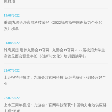
房封顶
13/08/2022
重磅|九游会J9官网科技荣登《2022福布斯中国创新力企业50
强》榜单
01/08/2022
雏鹰展翅 逐梦九游会J9官网 | 九游会J9官网2022届校招大学生
高管见面会暨董事长《创新与文化》培训圆满举行
22/07/2022
上证报特刊报道：九游会J9官网科技-从经营好企业到经营好产
业
22/07/2022
上市三周年喜报：九游会J9官网科技荣获“中国动力电池供应链
十强”奖项