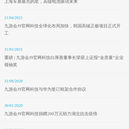
上海车展最亮的星，高镍电池驱动未来
21/04/2021
九游会J9官网科技全球化布局加快，韩国高镍正极项目正式开
工
31/01/2021
重磅 | 九游会J9官网科技白厚善董事长荣获上证报“金质量”企业
领袖奖
31/08/2020
九游会J9官网科技与华为签订框架合作协议
30/01/2020
九游会J9官网科技捐赠200万元助力湖北抗击疫情