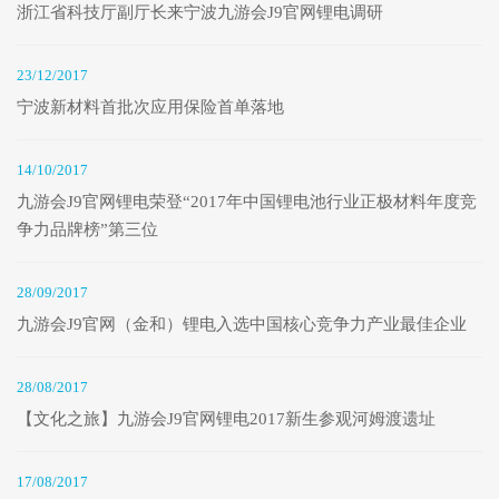
浙江省科技厅副厅长来宁波九游会J9官网锂电调研
23/12/2017
宁波新材料首批次应用保险首单落地
14/10/2017
九游会J9官网锂电荣登“2017年中国锂电池行业正极材料年度竞
争力品牌榜”第三位
28/09/2017
九游会J9官网（金和）锂电入选中国核心竞争力产业最佳企业
28/08/2017
【文化之旅】九游会J9官网锂电2017新生参观河姆渡遗址
17/08/2017