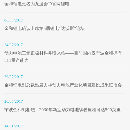
金和锂电更名为九游会J9官网锂电
06/08/2017
金和锂电确认出席第5届锂电“达沃斯”论坛
24/07/2017
动力电池三元正极材料井喷来临——目前国内仅宁波金和拥有
811量产能力
20/07/2017
金和锂电副总裁出席力神动力电池产业化项目建设成果汇报会
26/06/2017
宁波金和刘相烈：2030年新型动力电池续驶里程可达500英里
14/01/2017