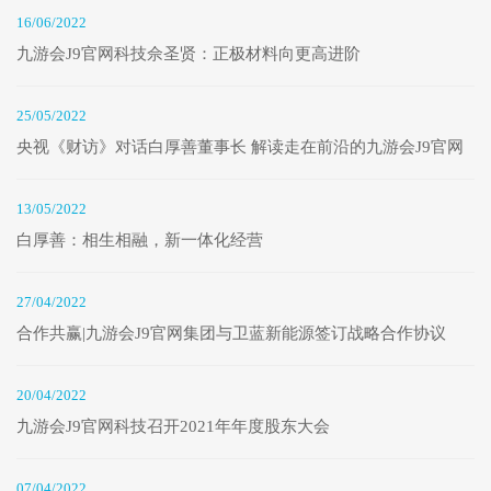
16/06/2022
九游会J9官网科技佘圣贤：正极材料向更高进阶
25/05/2022
央视《财访》对话白厚善董事长 解读走在前沿的九游会J9官网
13/05/2022
白厚善：相生相融，新一体化经营
27/04/2022
合作共赢|九游会J9官网集团与卫蓝新能源签订战略合作协议
20/04/2022
九游会J9官网科技召开2021年年度股东大会
07/04/2022