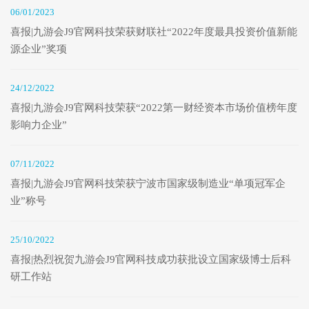
06/01/2023
喜报|九游会J9官网科技荣获财联社“2022年度最具投资价值新能
源企业”奖项
24/12/2022
喜报|九游会J9官网科技荣获“2022第一财经资本市场价值榜年度
影响力企业”
07/11/2022
喜报|九游会J9官网科技荣获宁波市国家级制造业“单项冠军企
业”称号
25/10/2022
喜报|热烈祝贺九游会J9官网科技成功获批设立国家级博士后科
研工作站