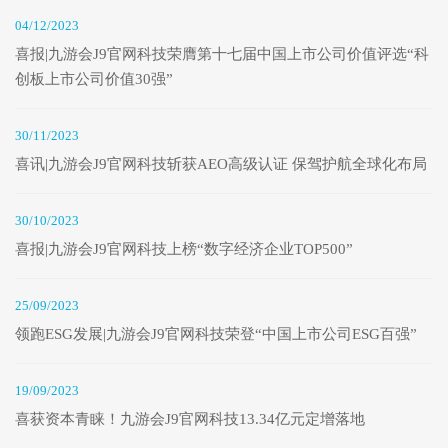
04/12/2023
喜报|九游会J9官网科技荣膺第十七届中国上市公司价值评选“科
创板上市公司价值30强”
30/11/2023
喜讯|九游会J9官网科技斩获AEO高级认证 保驾护航全球化布局
30/10/2023
喜报|九游会J9官网科技上榜“数字经济企业TOP500”
25/09/2023
领跑ESG发展|九游会J9官网科技荣登“中国上市公司ESG百强”
19/09/2023
喜获资本青睐！九游会J9官网科技13.34亿元定增落地