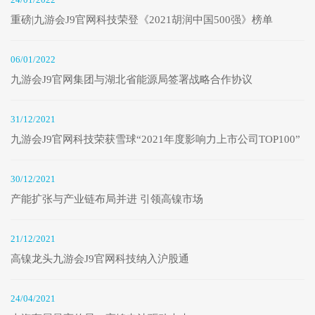
重磅|九游会J9官网科技荣登《2021胡润中国500强》榜单
06/01/2022
九游会J9官网集团与湖北省能源局签署战略合作协议
31/12/2021
九游会J9官网科技荣获雪球“2021年度影响力上市公司TOP100”
30/12/2021
产能扩张与产业链布局并进 引领高镍市场
21/12/2021
高镍龙头九游会J9官网科技纳入沪股通
24/04/2021