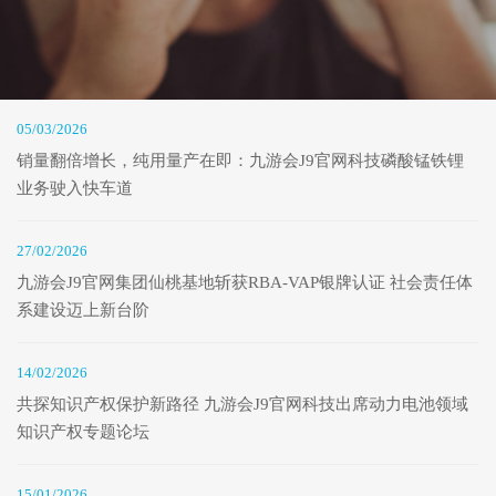
05/03/2026
销量翻倍增长，纯用量产在即：九游会J9官网科技磷酸锰铁锂
业务驶入快车道
27/02/2026
九游会J9官网集团仙桃基地斩获RBA-VAP银牌认证 社会责任体
系建设迈上新台阶
14/02/2026
共探知识产权保护新路径 九游会J9官网科技出席动力电池领域
知识产权专题论坛
15/01/2026