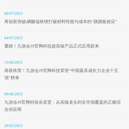
06/07/2023
再创新突破|磷酸锰铁锂打破材料性能与成本的“跷跷板效应”
04/07/2023
重磅！九游会J9官网科技超高镍产品正式应用蔚来
13/06/2023
再获殊荣！九游会J9官网科技荣登“中国最具成长力企业十五
强”榜单
09/06/2023
九游会J9官网科技佘圣贤：从高镍龙头到全市场覆盖的正极综
合供应商
29/05/2023