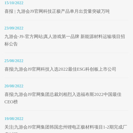
15/10/2022
喜报 | 九游会J9官网科技正极产品单月出货量突破万吨
23/09/2022
九游会·J9-官方网站|真人游戏第一品牌 新能源材料运输项目招
标公告
25/08/2022
喜报|九游会J9官网科技入选2022最佳ESG科创板上市公司
20/08/2022
喜报|九游会J9官网集团总裁刘相烈入选福布斯2022中国最佳
CEO榜
19/08/2022
关注|九游会J9官网集团韩国忠州锂电正极材料项目1-2期完成厂