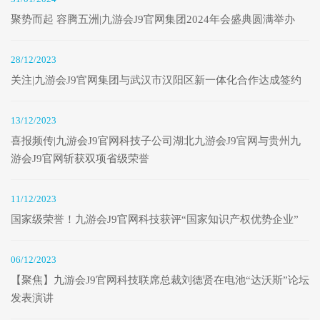
聚势而起 容腾五洲|九游会J9官网集团2024年会盛典圆满举办
28/12/2023
关注|九游会J9官网集团与武汉市汉阳区新一体化合作达成签约
13/12/2023
喜报频传|九游会J9官网科技子公司湖北九游会J9官网与贵州九
游会J9官网斩获双项省级荣誉
11/12/2023
国家级荣誉！九游会J9官网科技获评“国家知识产权优势企业”
06/12/2023
【聚焦】九游会J9官网科技联席总裁刘德贤在电池“达沃斯”论坛
发表演讲