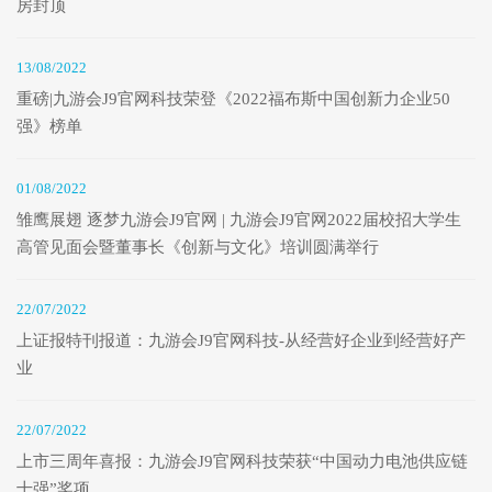
房封顶
13/08/2022
重磅|九游会J9官网科技荣登《2022福布斯中国创新力企业50
强》榜单
01/08/2022
雏鹰展翅 逐梦九游会J9官网 | 九游会J9官网2022届校招大学生
高管见面会暨董事长《创新与文化》培训圆满举行
22/07/2022
上证报特刊报道：九游会J9官网科技-从经营好企业到经营好产
业
22/07/2022
上市三周年喜报：九游会J9官网科技荣获“中国动力电池供应链
十强”奖项