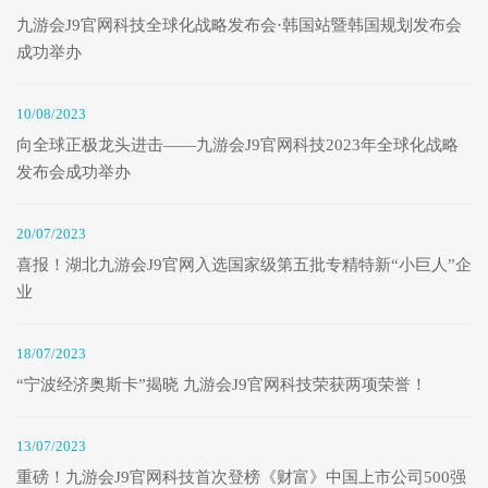
九游会J9官网科技全球化战略发布会·韩国站暨韩国规划发布会
成功举办
10/08/2023
向全球正极龙头进击——九游会J9官网科技2023年全球化战略
发布会成功举办
20/07/2023
喜报！湖北九游会J9官网入选国家级第五批专精特新“小巨人”企
业
18/07/2023
“宁波经济奥斯卡”揭晓 九游会J9官网科技荣获两项荣誉！
13/07/2023
重磅！九游会J9官网科技首次登榜《财富》中国上市公司500强