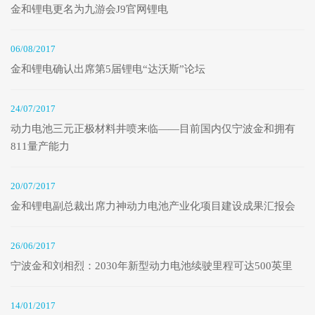
金和锂电更名为九游会J9官网锂电
06/08/2017
金和锂电确认出席第5届锂电“达沃斯”论坛
24/07/2017
动力电池三元正极材料井喷来临——目前国内仅宁波金和拥有
811量产能力
20/07/2017
金和锂电副总裁出席力神动力电池产业化项目建设成果汇报会
26/06/2017
宁波金和刘相烈：2030年新型动力电池续驶里程可达500英里
14/01/2017