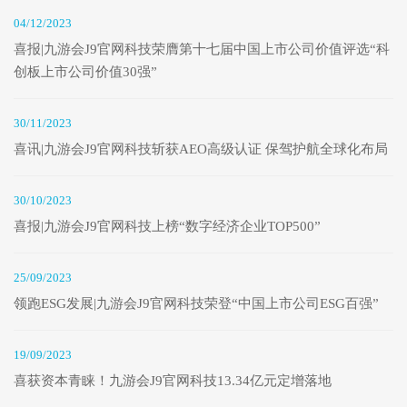
04/12/2023
喜报|九游会J9官网科技荣膺第十七届中国上市公司价值评选“科
创板上市公司价值30强”
30/11/2023
喜讯|九游会J9官网科技斩获AEO高级认证 保驾护航全球化布局
30/10/2023
喜报|九游会J9官网科技上榜“数字经济企业TOP500”
25/09/2023
领跑ESG发展|九游会J9官网科技荣登“中国上市公司ESG百强”
19/09/2023
喜获资本青睐！九游会J9官网科技13.34亿元定增落地