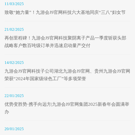
11/03/2025
致敬“她力量”！九游会J9官网科技六大基地同庆“三八”妇女节
21/02/2025
再创里程碑！九游会J9官网科技聚阴离子产品一季度斩获头部
战略客户数百吨级订单并迅速启动量产交付
14/02/2025
九游会J9官网科技子公司湖北九游会J9官网、贵州九游会J9官网
荣获“2024年国家级绿色工厂”等多项荣誉
22/01/2025
优势变胜势·携手向远方|九游会J9官网集团2025新春年会圆满举
办
20/01/2025