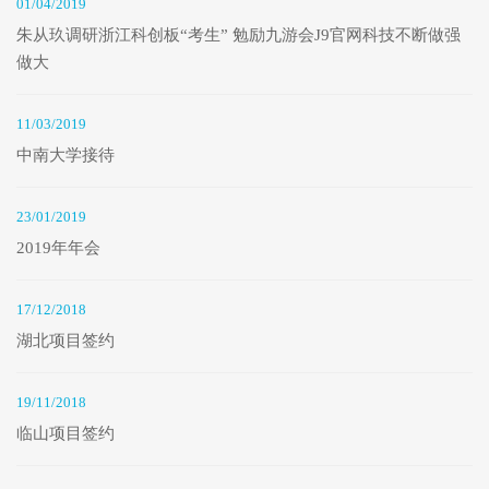
01/04/2019
朱从玖调研浙江科创板“考生” 勉励九游会J9官网科技不断做强
做大
11/03/2019
中南大学接待
23/01/2019
2019年年会
17/12/2018
湖北项目签约
19/11/2018
临山项目签约