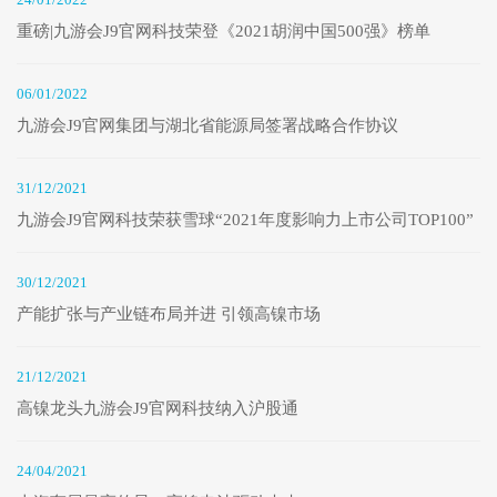
重磅|九游会J9官网科技荣登《2021胡润中国500强》榜单
06/01/2022
九游会J9官网集团与湖北省能源局签署战略合作协议
31/12/2021
九游会J9官网科技荣获雪球“2021年度影响力上市公司TOP100”
30/12/2021
产能扩张与产业链布局并进 引领高镍市场
21/12/2021
高镍龙头九游会J9官网科技纳入沪股通
24/04/2021