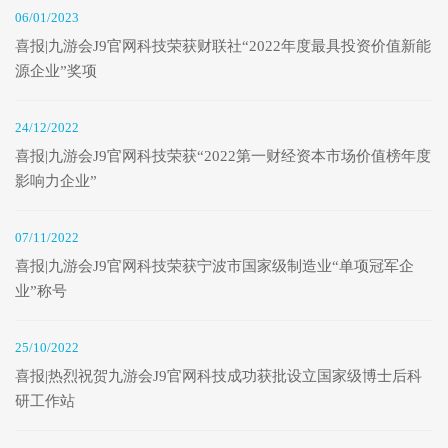
06/01/2023
喜报|九游会J9官网科技荣获财联社“2022年度最具投资价值新能
源企业”奖项
24/12/2022
喜报|九游会J9官网科技荣获“2022第一财经资本市场价值榜年度
影响力企业”
07/11/2022
喜报|九游会J9官网科技荣获宁波市国家级制造业“单项冠军企
业”称号
25/10/2022
喜报|热烈祝贺九游会J9官网科技成功获批设立国家级博士后科
研工作站