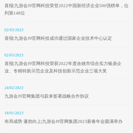
喜报|九游会J9官网科技荣登2022中国新经济企业500强榜单，位
列第148位
02/03/2023
喜报|九游会J9官网科技成功通过国家企业技术中心认定
02/03/2023
喜报|九游会J9官网科技荣获2022年度余姚市综合实力银鼎企
业、专精特新示范企业及科技创新示范企业三项大奖
24/02/2023
九游会J9官网集团与蔚来签署战略合作协议
18/01/2023
布局成势 蓬勃向上|九游会J9官网集团2023新春年会圆满举办