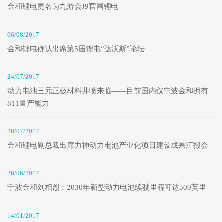
金和锂电更名为九游会J9官网锂电
06/08/2017
金和锂电确认出席第5届锂电“达沃斯”论坛
24/07/2017
动力电池三元正极材料井喷来临——目前国内仅宁波金和拥有
811量产能力
20/07/2017
金和锂电副总裁出席力神动力电池产业化项目建设成果汇报会
26/06/2017
宁波金和刘相烈：2030年新型动力电池续驶里程可达500英里
14/01/2017