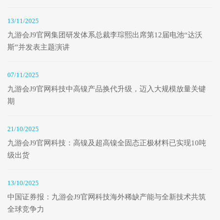
13/11/2025
九游会J9官网集团研发体系总裁李琮熙出席第12届电池“达沃
斯”并发表主题演讲
07/11/2025
九游会J9官网科技中高镍产品换代升级，迈入大规模放量关键
期
21/10/2025
九游会J9官网科技：高镍及超高镍全固态正极材料已实现10吨
级出货
13/10/2025
中国证券报：九游会J9官网科技海外稀缺产能与全新技术共筑
全球竞争力