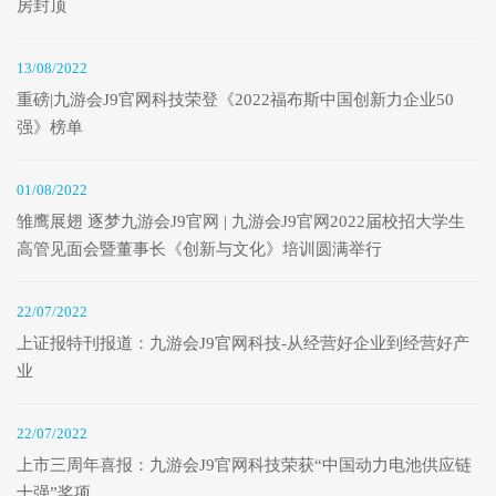
房封顶
13/08/2022
重磅|九游会J9官网科技荣登《2022福布斯中国创新力企业50
强》榜单
01/08/2022
雏鹰展翅 逐梦九游会J9官网 | 九游会J9官网2022届校招大学生
高管见面会暨董事长《创新与文化》培训圆满举行
22/07/2022
上证报特刊报道：九游会J9官网科技-从经营好企业到经营好产
业
22/07/2022
上市三周年喜报：九游会J9官网科技荣获“中国动力电池供应链
十强”奖项