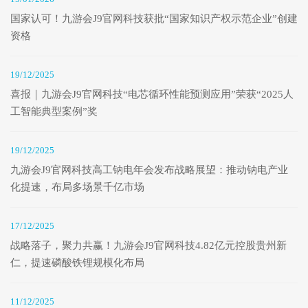
国家认可！九游会J9官网科技获批“国家知识产权示范企业”创建
资格
19/12/2025
喜报｜九游会J9官网科技“电芯循环性能预测应用”荣获“2025人
工智能典型案例”奖
19/12/2025
九游会J9官网科技高工钠电年会发布战略展望：推动钠电产业
化提速，布局多场景千亿市场
17/12/2025
战略落子，聚力共赢！九游会J9官网科技4.82亿元控股贵州新
仁，提速磷酸铁锂规模化布局
11/12/2025