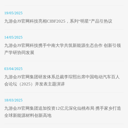
19/05/2025
九游会J9官网科技亮相CIBF2025，系列“明星”产品引热议
14/05/2025
九游会J9官网科技携手中南大学共筑新能源生态合作 创新引领
产学研协同发展
03/04/2025
九游会J9官网集团研发体系总裁李琮熙出席中国电动汽车百人
会论坛（2025）并发表主题演讲
18/03/2025
九游会J9官网集团追加投资12亿元深化仙桃布局 携手家乡打造
全球新能源材料创新高地