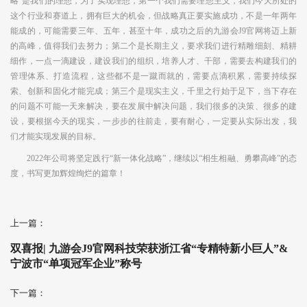
略”是我们的理想，为了实现理想，第一个我们需要理想主义，我们今天所处的
这个行业和赛道上，拥有巨大的机会，但战略真正要实施成功，不是一年两年
能成的，可能需要三年、五年，甚至十年，成功之后的九游会J9官网将迈上新
的高峰，值得我们去努力；第二个是长期主义，要求我们进行精雕细刻、精耕
细作，一点一滴建设，建设我们的组织，培养人才、干部，需要去构建我们的
管理体系、打造流程，这些都不是一蹴而就的，需要点滴积累，需要持续探
索、创新和固化才能完成；第三个是现实主义，千里之行始于足下，当下存在
的问题不可能一天来解决，要在发展中解决问题，我们很多的决策、很多的建
设，要根据今天的现实，一步步的往前走，要有耐心，一定要从实际出发，我
们才能实现发展的目标。
2022年公司将坚定践行“新一体化战略”，继续以“相生相融、勇攀高峰”的态
度，书写更加辉煌绚烂的篇章！
上一篇：
双喜报| 九游会J9官网科技荣获浙江省“专精特新小巨人”&
宁波市“单项冠军企业”称号
下一篇：