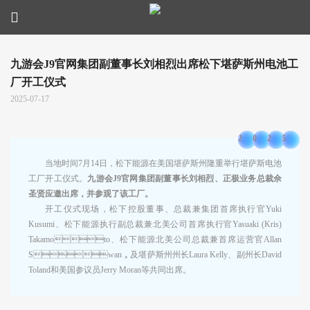
九游会J9官网集团副董事长刘相烈出席松下堪萨斯州电池工
厂开工仪式
2025-07-17
2
0
2
5
当地时间7月14日，松下能源在美国堪萨斯州隆重举行堪萨斯电池
工厂开工仪式。
九游会J9官网集团副董事长刘相烈、正极业务总裁佘
圣贤应邀出席，并参观了该工厂。
开工仪式现场，松下控股董事、总裁兼集团首席执行官Yuki
Kusumi、松下能源执行副总裁兼北美公司首席执行官Yasuaki (Kris)
Takamoto、松下能源北美公司总裁兼首席运营官Allan
Swan，及堪萨斯州州长Laura Kelly、副州长David
Toland和美国参议员Jerry Moran等共同出席。