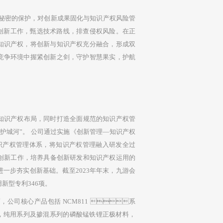
业秘密的保护，对创新成果固化与知识产权风险管
划创新工作，甄选技术路线，排查侵权风险。在正
身知识产权，将创新与知识产权充分融合，形成双
场竞争环境中握紧创新之剑，守护智慧果实，护航
知识产权布局，同时打造全面规范的知识产权管
护城河”。 公司通过实施《创新管理—知识产权
-知识产权管理体系，将知识产权管理融入研发全过
创新工作，培养具备创新研发和知识产权运用的
创新基础。截至2023年年末，九游会
用新型专利346项。
司核心产品包括 NCM811 系
极材料，纯用系列及掺混系列的磷酸锰铁锂正极材料，