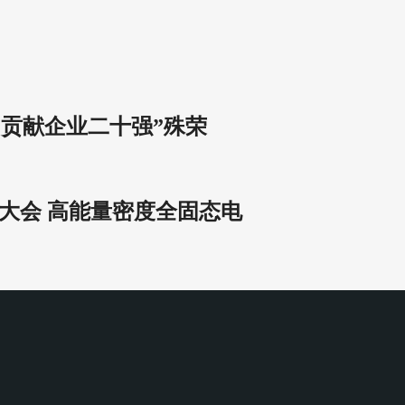
突出贡献企业二十强”殊荣
F大会 高能量密度全固态电