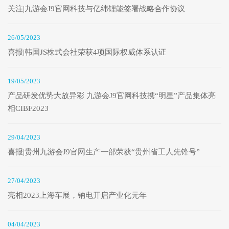
关注|九游会J9官网科技与亿纬锂能签署战略合作协议
26/05/2023
喜报|韩国JS株式会社荣获4项国际权威体系认证
19/05/2023
产品研发优势大放异彩 九游会J9官网科技携“明星”产品集体亮
相CIBF2023
29/04/2023
喜报|贵州九游会J9官网生产一部荣获“贵州省工人先锋号”
27/04/2023
亮相2023上海车展，钠电开启产业化元年
04/04/2023