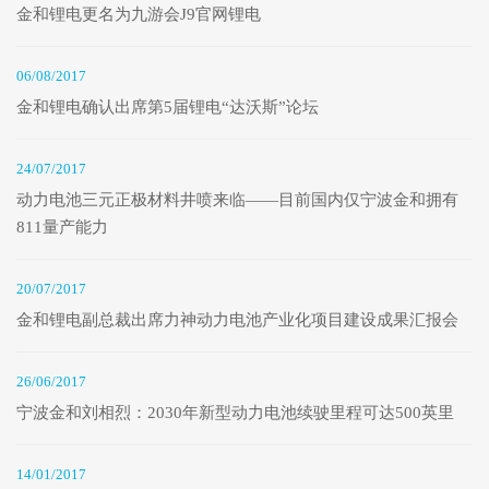
金和锂电更名为九游会J9官网锂电
06/08/2017
金和锂电确认出席第5届锂电“达沃斯”论坛
24/07/2017
动力电池三元正极材料井喷来临——目前国内仅宁波金和拥有
811量产能力
20/07/2017
金和锂电副总裁出席力神动力电池产业化项目建设成果汇报会
26/06/2017
宁波金和刘相烈：2030年新型动力电池续驶里程可达500英里
14/01/2017