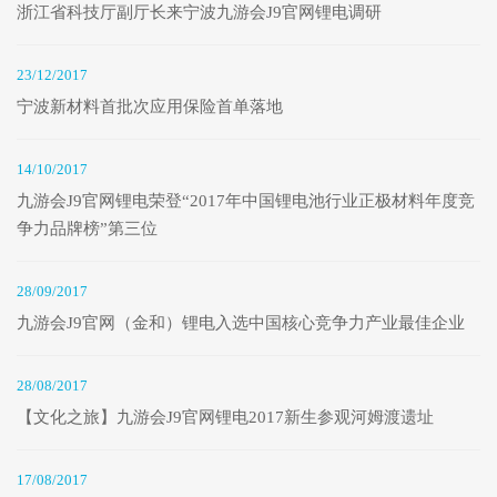
浙江省科技厅副厅长来宁波九游会J9官网锂电调研
23/12/2017
宁波新材料首批次应用保险首单落地
14/10/2017
九游会J9官网锂电荣登“2017年中国锂电池行业正极材料年度竞
争力品牌榜”第三位
28/09/2017
九游会J9官网（金和）锂电入选中国核心竞争力产业最佳企业
28/08/2017
【文化之旅】九游会J9官网锂电2017新生参观河姆渡遗址
17/08/2017