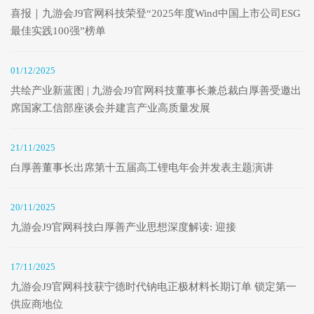
喜报｜九游会J9官网科技荣登“2025年度Wind中国上市公司ESG
最佳实践100强”榜单
01/12/2025
共绘产业新蓝图 | 九游会J9官网科技董事长兼总裁白厚善受邀出
席国家工信部座谈会并建言产业高质量发展
21/11/2025
白厚善董事长出席第十五届高工锂电年会并发表主题演讲
20/11/2025
九游会J9官网科技白厚善产业思想深度解读: 迎接
17/11/2025
九游会J9官网科技获宁德时代钠电正极材料长期订单 锁定第一
供应商地位