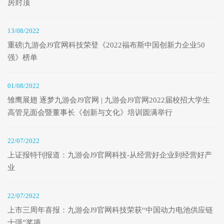
房封顶
13/08/2022
重磅|九游会J9官网科技荣登《2022福布斯中国创新力企业50
强》榜单
01/08/2022
雏鹰展翅 逐梦九游会J9官网 | 九游会J9官网2022届校招大学生
高管见面会暨董事长《创新与文化》培训圆满举行
22/07/2022
上证报特刊报道：九游会J9官网科技-从经营好企业到经营好产
业
22/07/2022
上市三周年喜报：九游会J9官网科技荣获“中国动力电池供应链
十强”奖项