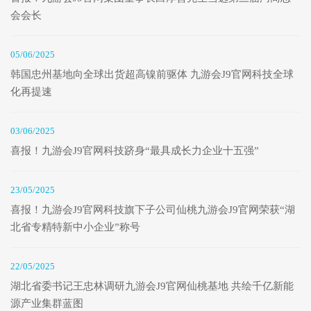
会会长
05/06/2025
韩国忠州基地向全球出货超高镍前驱体 九游会J9官网科技全球
化再提速
03/06/2025
喜报！九游会J9官网科技跻身“最具成长力企业十五强”
23/05/2025
喜报！九游会J9官网科技旗下子公司仙桃九游会J9官网荣获“湖
北省专精特新中小企业”称号
22/05/2025
湖北省委书记王忠林调研九游会J9官网仙桃基地 共绘千亿新能
源产业集群蓝图