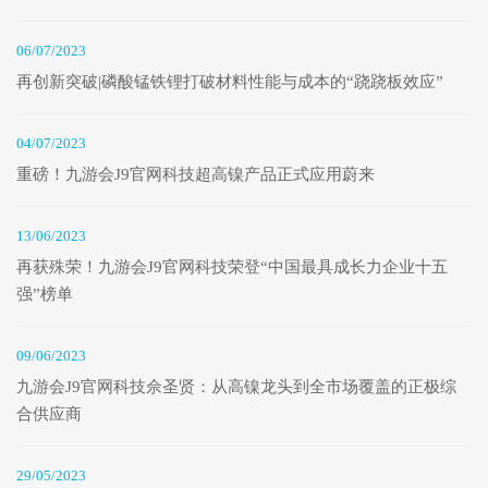
06/07/2023
再创新突破|磷酸锰铁锂打破材料性能与成本的“跷跷板效应”
04/07/2023
重磅！九游会J9官网科技超高镍产品正式应用蔚来
13/06/2023
再获殊荣！九游会J9官网科技荣登“中国最具成长力企业十五
强”榜单
09/06/2023
九游会J9官网科技佘圣贤：从高镍龙头到全市场覆盖的正极综
合供应商
29/05/2023