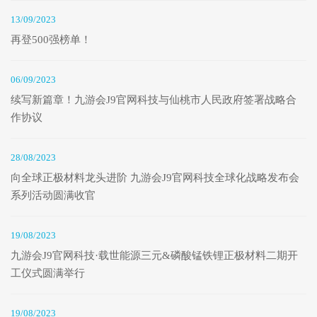
13/09/2023
再登500强榜单！
06/09/2023
续写新篇章！九游会J9官网科技与仙桃市人民政府签署战略合
作协议
28/08/2023
向全球正极材料龙头进阶 九游会J9官网科技全球化战略发布会
系列活动圆满收官
19/08/2023
九游会J9官网科技·载世能源三元&磷酸锰铁锂正极材料二期开
工仪式圆满举行
19/08/2023