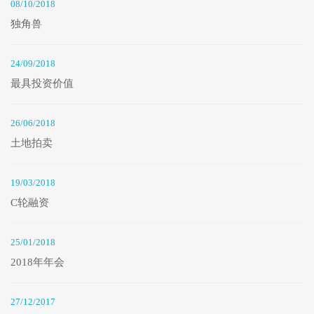
08/10/2018
独角兽
24/09/2018
最具投资价值
26/06/2018
土地拍卖
19/03/2018
C轮融资
25/01/2018
2018年年会
27/12/2017