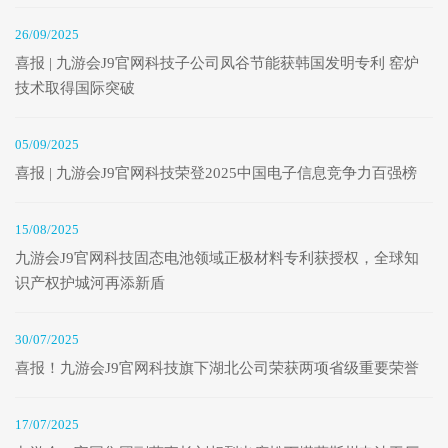
26/09/2025
喜报 | 九游会J9官网科技子公司凤谷节能获韩国发明专利 窑炉
技术取得国际突破
05/09/2025
喜报 | 九游会J9官网科技荣登2025中国电子信息竞争力百强榜
15/08/2025
九游会J9官网科技固态电池领域正极材料专利获授权，全球知
识产权护城河再添新盾
30/07/2025
喜报！九游会J9官网科技旗下湖北公司荣获两项省级重要荣誉
17/07/2025