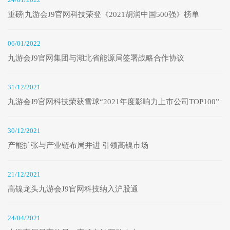
重磅|九游会J9官网科技荣登《2021胡润中国500强》榜单
06/01/2022
九游会J9官网集团与湖北省能源局签署战略合作协议
31/12/2021
九游会J9官网科技荣获雪球“2021年度影响力上市公司TOP100”
30/12/2021
产能扩张与产业链布局并进 引领高镍市场
21/12/2021
高镍龙头九游会J9官网科技纳入沪股通
24/04/2021