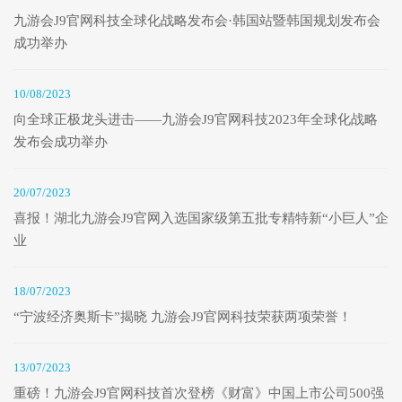
九游会J9官网科技全球化战略发布会·韩国站暨韩国规划发布会
成功举办
10/08/2023
向全球正极龙头进击——九游会J9官网科技2023年全球化战略
发布会成功举办
20/07/2023
喜报！湖北九游会J9官网入选国家级第五批专精特新“小巨人”企
业
18/07/2023
“宁波经济奥斯卡”揭晓 九游会J9官网科技荣获两项荣誉！
13/07/2023
重磅！九游会J9官网科技首次登榜《财富》中国上市公司500强