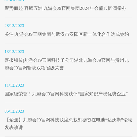
聚势而起 容腾五洲|九游会J9官网集团2024年会盛典圆满举办
28/12/2023
关注|九游会J9官网集团与武汉市汉阳区新一体化合作达成签约
13/12/2023
喜报频传|九游会J9官网科技子公司湖北九游会J9官网与贵州九
游会J9官网斩获双项省级荣誉
11/12/2023
国家级荣誉！九游会J9官网科技获评“国家知识产权优势企业”
06/12/2023
【聚焦】九游会J9官网科技联席总裁刘德贤在电池“达沃斯”论坛
发表演讲