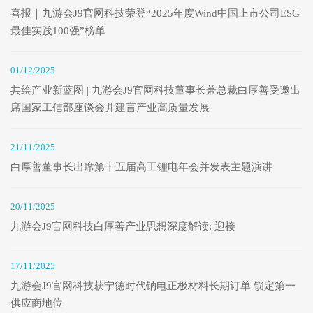
喜报｜九游会J9官网科技荣登“2025年度Wind中国上市公司ESG
最佳实践100强”榜单
01/12/2025
共绘产业新蓝图 | 九游会J9官网科技董事长兼总裁白厚善受邀出
席国家工信部座谈会并建言产业高质量发展
21/11/2025
白厚善董事长出席第十五届高工锂电年会并发表主题演讲
20/11/2025
九游会J9官网科技白厚善产业思想深度解读: 迎接
17/11/2025
九游会J9官网科技获宁德时代钠电正极材料长期订单 锁定第一
供应商地位