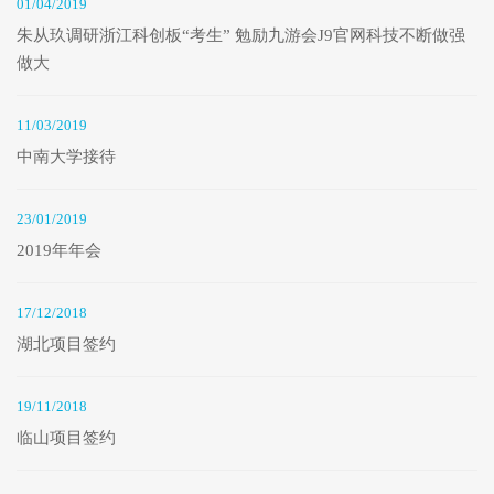
01/04/2019
朱从玖调研浙江科创板“考生” 勉励九游会J9官网科技不断做强
做大
11/03/2019
中南大学接待
23/01/2019
2019年年会
17/12/2018
湖北项目签约
19/11/2018
临山项目签约