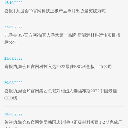
15/10/2022
喜报 | 九游会J9官网科技正极产品单月出货量突破万吨
23/09/2022
九游会·J9-官方网站|真人游戏第一品牌 新能源材料运输项目招
标公告
25/08/2022
喜报|九游会J9官网科技入选2022最佳ESG科创板上市公司
20/08/2022
喜报|九游会J9官网集团总裁刘相烈入选福布斯2022中国最佳
CEO榜
19/08/2022
关注|九游会J9官网集团韩国忠州锂电正极材料项目1-2期完成厂