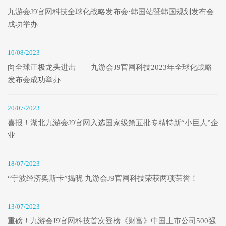
九游会J9官网科技全球化战略发布会·韩国站暨韩国规划发布会
成功举办
10/08/2023
向全球正极龙头进击——九游会J9官网科技2023年全球化战略
发布会成功举办
20/07/2023
喜报！湖北九游会J9官网入选国家级第五批专精特新“小巨人”企
业
18/07/2023
“宁波经济奥斯卡”揭晓 九游会J9官网科技荣获两项荣誉！
13/07/2023
重磅！九游会J9官网科技首次登榜《财富》中国上市公司500强