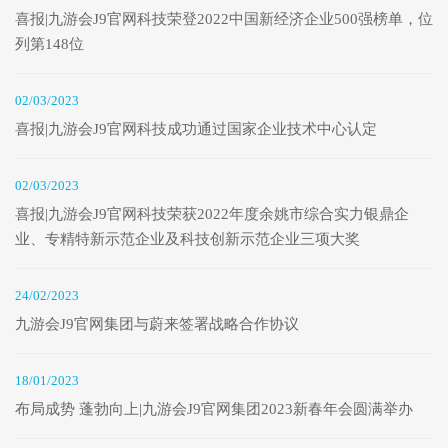
喜报|九游会J9官网科技荣登2022中国新经济企业500强榜单，位
列第148位
02/03/2023
喜报|九游会J9官网科技成功通过国家企业技术中心认定
02/03/2023
喜报|九游会J9官网科技荣获2022年度余姚市综合实力银鼎企
业、专精特新示范企业及科技创新示范企业三项大奖
24/02/2023
九游会J9官网集团与蔚来签署战略合作协议
18/01/2023
布局成势 蓬勃向上|九游会J9官网集团2023新春年会圆满举办