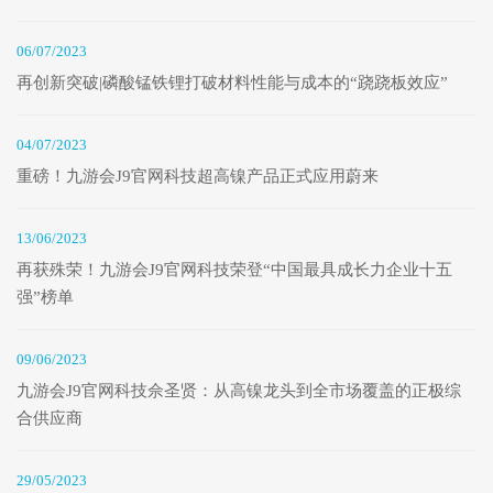
06/07/2023
再创新突破|磷酸锰铁锂打破材料性能与成本的“跷跷板效应”
04/07/2023
重磅！九游会J9官网科技超高镍产品正式应用蔚来
13/06/2023
再获殊荣！九游会J9官网科技荣登“中国最具成长力企业十五
强”榜单
09/06/2023
九游会J9官网科技佘圣贤：从高镍龙头到全市场覆盖的正极综
合供应商
29/05/2023