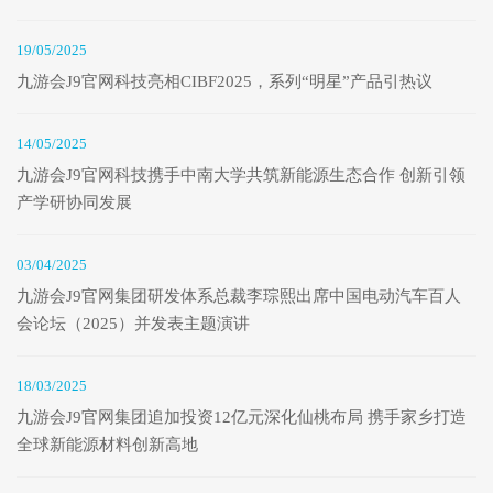
19/05/2025
九游会J9官网科技亮相CIBF2025，系列“明星”产品引热议
14/05/2025
九游会J9官网科技携手中南大学共筑新能源生态合作 创新引领
产学研协同发展
03/04/2025
九游会J9官网集团研发体系总裁李琮熙出席中国电动汽车百人
会论坛（2025）并发表主题演讲
18/03/2025
九游会J9官网集团追加投资12亿元深化仙桃布局 携手家乡打造
全球新能源材料创新高地