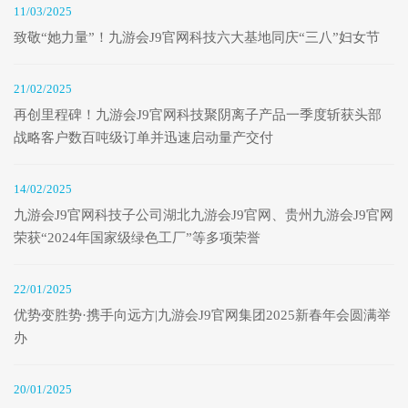
11/03/2025
致敬“她力量”！九游会J9官网科技六大基地同庆“三八”妇女节
21/02/2025
再创里程碑！九游会J9官网科技聚阴离子产品一季度斩获头部
战略客户数百吨级订单并迅速启动量产交付
14/02/2025
九游会J9官网科技子公司湖北九游会J9官网、贵州九游会J9官网
荣获“2024年国家级绿色工厂”等多项荣誉
22/01/2025
优势变胜势·携手向远方|九游会J9官网集团2025新春年会圆满举
办
20/01/2025