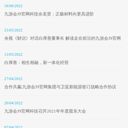
16/06/2022
九游会J9官网科技佘圣贤：正极材料向更高进阶
25/05/2022
央视《财访》对话白厚善董事长 解读走在前沿的九游会J9官网
13/05/2022
白厚善：相生相融，新一体化经营
27/04/2022
合作共赢|九游会J9官网集团与卫蓝新能源签订战略合作协议
20/04/2022
九游会J9官网科技召开2021年年度股东大会
07/04/2022