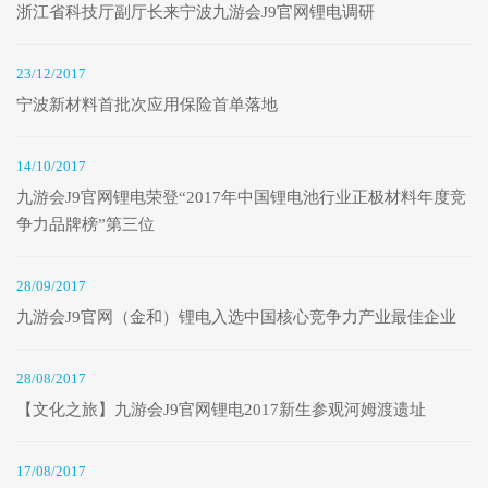
浙江省科技厅副厅长来宁波九游会J9官网锂电调研
23/12/2017
宁波新材料首批次应用保险首单落地
14/10/2017
九游会J9官网锂电荣登“2017年中国锂电池行业正极材料年度竞
争力品牌榜”第三位
28/09/2017
九游会J9官网（金和）锂电入选中国核心竞争力产业最佳企业
28/08/2017
【文化之旅】九游会J9官网锂电2017新生参观河姆渡遗址
17/08/2017