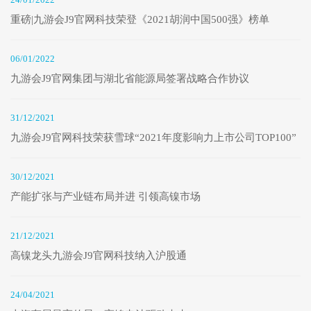
重磅|九游会J9官网科技荣登《2021胡润中国500强》榜单
06/01/2022
九游会J9官网集团与湖北省能源局签署战略合作协议
31/12/2021
九游会J9官网科技荣获雪球“2021年度影响力上市公司TOP100”
30/12/2021
产能扩张与产业链布局并进 引领高镍市场
21/12/2021
高镍龙头九游会J9官网科技纳入沪股通
24/04/2021