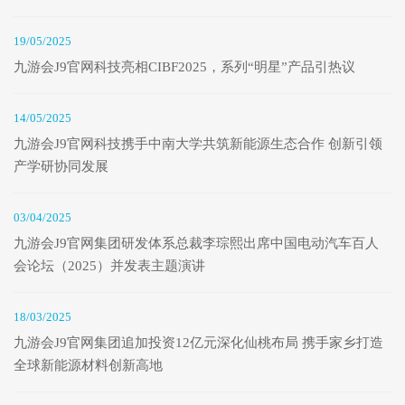
19/05/2025
九游会J9官网科技亮相CIBF2025，系列“明星”产品引热议
14/05/2025
九游会J9官网科技携手中南大学共筑新能源生态合作 创新引领
产学研协同发展
03/04/2025
九游会J9官网集团研发体系总裁李琮熙出席中国电动汽车百人
会论坛（2025）并发表主题演讲
18/03/2025
九游会J9官网集团追加投资12亿元深化仙桃布局 携手家乡打造
全球新能源材料创新高地