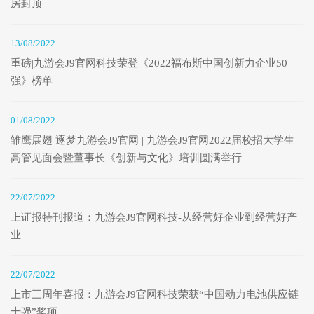
房封顶
13/08/2022
重磅|九游会J9官网科技荣登《2022福布斯中国创新力企业50
强》榜单
01/08/2022
雏鹰展翅 逐梦九游会J9官网 | 九游会J9官网2022届校招大学生
高管见面会暨董事长《创新与文化》培训圆满举行
22/07/2022
上证报特刊报道：九游会J9官网科技-从经营好企业到经营好产
业
22/07/2022
上市三周年喜报：九游会J9官网科技荣获“中国动力电池供应链
十强”奖项