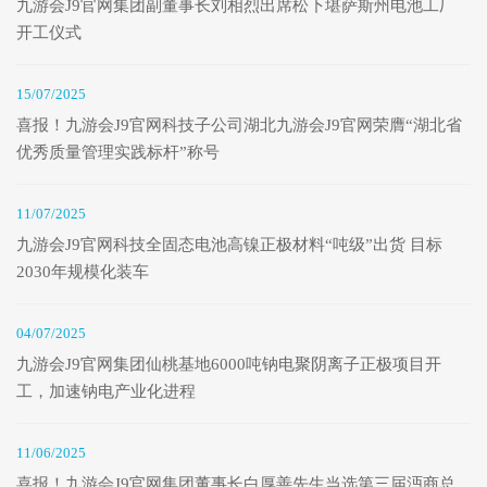
九游会J9官网集团副董事长刘相烈出席松下堪萨斯州电池工厂
开工仪式
15/07/2025
喜报！九游会J9官网科技子公司湖北九游会J9官网荣膺“湖北省
优秀质量管理实践标杆”称号
11/07/2025
九游会J9官网科技全固态电池高镍正极材料“吨级”出货 目标
2030年规模化装车
04/07/2025
九游会J9官网集团仙桃基地6000吨钠电聚阴离子正极项目开
工，加速钠电产业化进程
11/06/2025
喜报！九游会J9官网集团董事长白厚善先生当选第三届沔商总