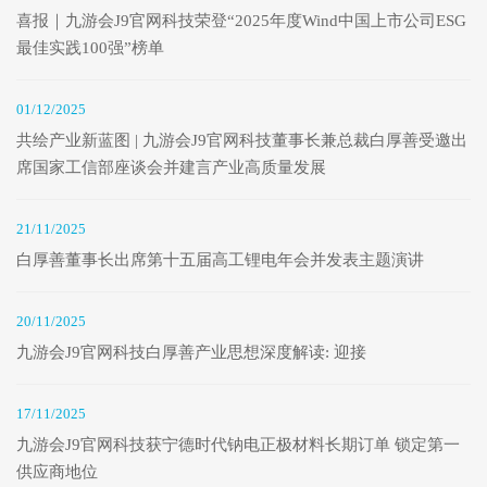
喜报｜九游会J9官网科技荣登“2025年度Wind中国上市公司ESG
最佳实践100强”榜单
01/12/2025
共绘产业新蓝图 | 九游会J9官网科技董事长兼总裁白厚善受邀出
席国家工信部座谈会并建言产业高质量发展
21/11/2025
白厚善董事长出席第十五届高工锂电年会并发表主题演讲
20/11/2025
九游会J9官网科技白厚善产业思想深度解读: 迎接
17/11/2025
九游会J9官网科技获宁德时代钠电正极材料长期订单 锁定第一
供应商地位