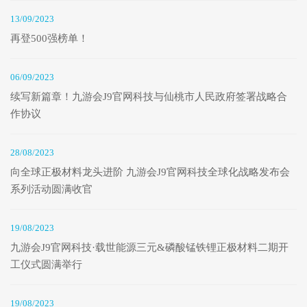
13/09/2023
再登500强榜单！
06/09/2023
续写新篇章！九游会J9官网科技与仙桃市人民政府签署战略合
作协议
28/08/2023
向全球正极材料龙头进阶 九游会J9官网科技全球化战略发布会
系列活动圆满收官
19/08/2023
九游会J9官网科技·载世能源三元&磷酸锰铁锂正极材料二期开
工仪式圆满举行
19/08/2023