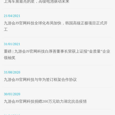
上海车展最亮的星，高镍电池驱动未来
21/04/2021
九游会J9官网科技全球化布局加快，韩国高镍正极项目正式开
工
31/01/2021
重磅 | 九游会J9官网科技白厚善董事长荣获上证报“金质量”企业
领袖奖
31/08/2020
九游会J9官网科技与华为签订框架合作协议
30/01/2020
九游会J9官网科技捐赠200万元助力湖北抗击疫情