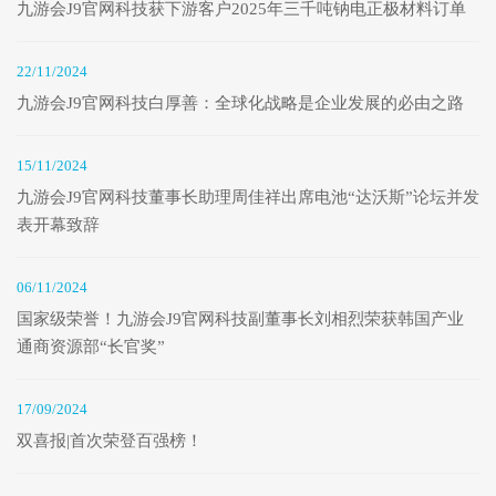
九游会J9官网科技获下游客户2025年三千吨钠电正极材料订单
22/11/2024
九游会J9官网科技白厚善：全球化战略是企业发展的必由之路
15/11/2024
九游会J9官网科技董事长助理周佳祥出席电池“达沃斯”论坛并发
表开幕致辞
06/11/2024
国家级荣誉！九游会J9官网科技副董事长刘相烈荣获韩国产业
通商资源部“长官奖”
17/09/2024
双喜报|首次荣登百强榜！