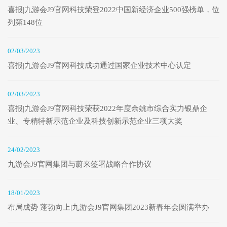
喜报|九游会J9官网科技荣登2022中国新经济企业500强榜单，位
列第148位
02/03/2023
喜报|九游会J9官网科技成功通过国家企业技术中心认定
02/03/2023
喜报|九游会J9官网科技荣获2022年度余姚市综合实力银鼎企
业、专精特新示范企业及科技创新示范企业三项大奖
24/02/2023
九游会J9官网集团与蔚来签署战略合作协议
18/01/2023
布局成势 蓬勃向上|九游会J9官网集团2023新春年会圆满举办