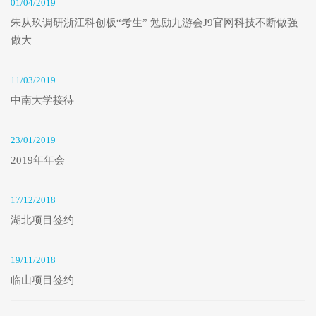
01/04/2019
朱从玖调研浙江科创板“考生” 勉励九游会J9官网科技不断做强
做大
11/03/2019
中南大学接待
23/01/2019
2019年年会
17/12/2018
湖北项目签约
19/11/2018
临山项目签约