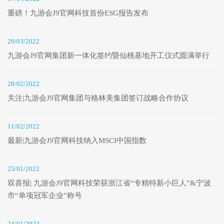
重磅！九游会J9官网科技首份ESG报告发布
29/03/2022
九游会J9官网集团新一体化签约暨仙桃基地开工仪式圆满举行
28/02/2022
关注|九游会J9官网集团与格林美集团签订战略合作协议
11/02/2022
最新|九游会J9官网科技纳入MSCI中国指数
25/01/2022
双喜报| 九游会J9官网科技荣获浙江省“专精特新小巨人”&宁波
市“单项冠军企业”称号
24/01/2022