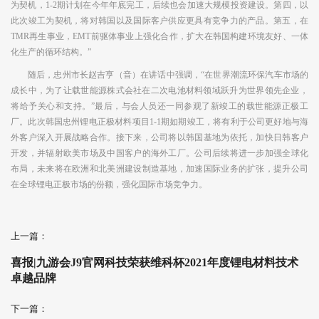
为契机，1-2期计划在今年年底完工，后续也会加速大规模投资建设。第四，以
此次竣工为契机，将对韩国以及国际客户供应更具有竞争力的产品。第五，在
TMR再生事业，EMT前驱体事业上强化合作，扩大在韩国构建环境友好、一体
化生产的循环结构。”
随后，忠州市长赵吉亨（音）在讲话中强调，“在世界潮流环保汽车市场的
成长中，为了让载世能源株式会社在二次电池材料领域跃升为世界领先企业，
将给予关心和支持。”最后，与会人员还一同参观了新竣工的载世能源正极工
厂。此次韩国忠州锂电正极材料项目1-1期如期竣工，将有利于公司更好地与海
外客户深入开展战略合作。接下来，公司将以韩国基地为依托，加快日韩客户
开发，并辐射欧美市场及中国客户的海外工厂。公司后续将进一步加强全球化
布局，未来将在欧洲和北美洲建设制造基地，加速国际业务的扩张，提升公司
在全球锂电正极市场的份额，强化国际市场竞争力。
上一篇：
喜报|九游会J9官网科技荣获维科杯2021年度锂电材料技术
卓越品牌
下一篇：