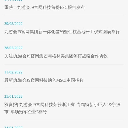
重磅！九游会J9官网科技首份ESG报告发布
29/03/2022
九游会J9官网集团新一体化签约暨仙桃基地开工仪式圆满举行
28/02/2022
关注|九游会J9官网集团与格林美集团签订战略合作协议
11/02/2022
最新|九游会J9官网科技纳入MSCI中国指数
25/01/2022
双喜报| 九游会J9官网科技荣获浙江省“专精特新小巨人”&宁波
市“单项冠军企业”称号
24/01/2022