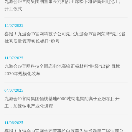
九游会J9官网集团副董事长刘相烈出席松下堪萨斯州电池工厂
开工仪式
15/07/2025
喜报！九游会J9官网科技子公司湖北九游会J9官网荣膺“湖北省
优秀质量管理实践标杆”称号
11/07/2025
九游会J9官网科技全固态电池高镍正极材料“吨级”出货 目标
2030年规模化装车
04/07/2025
九游会J9官网集团仙桃基地6000吨钠电聚阴离子正极项目开
工，加速钠电产业化进程
11/06/2025
喜报！九游会J9官网集团董事长白厚善先生当选第三届沔商总