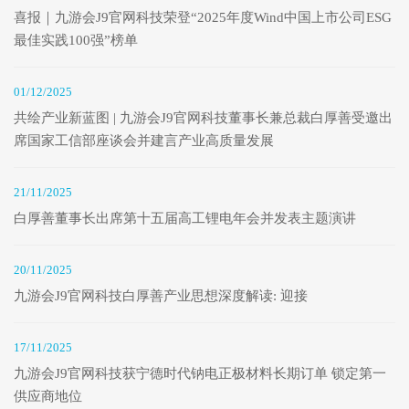
喜报｜九游会J9官网科技荣登“2025年度Wind中国上市公司ESG
最佳实践100强”榜单
01/12/2025
共绘产业新蓝图 | 九游会J9官网科技董事长兼总裁白厚善受邀出
席国家工信部座谈会并建言产业高质量发展
21/11/2025
白厚善董事长出席第十五届高工锂电年会并发表主题演讲
20/11/2025
九游会J9官网科技白厚善产业思想深度解读: 迎接
17/11/2025
九游会J9官网科技获宁德时代钠电正极材料长期订单 锁定第一
供应商地位