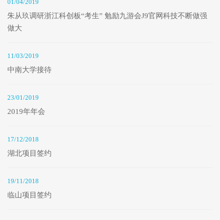
01/04/2019
朱从玖调研浙江科创板“考生” 勉励九游会J9官网科技不断做强
做大
11/03/2019
中南大学接待
23/01/2019
2019年年会
17/12/2018
湖北项目签约
19/11/2018
临山项目签约