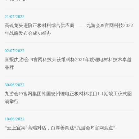
21/07/2022
高镍龙头进阶正极材料综合供应商 —— 九游会J9官网科技2022
年战略发布会成功举办
02/07/2022
喜报|九游会J9官网科技荣获维科杯2021年度锂电材料技术卓越
品牌
30/06/2022
九游会J9官网集团韩国忠州锂电正极材料项目1-1期竣工仪式圆
满举行
18/06/2022
“云上宜宾”高端对话，白厚善阐述“九游会J9官网观点”