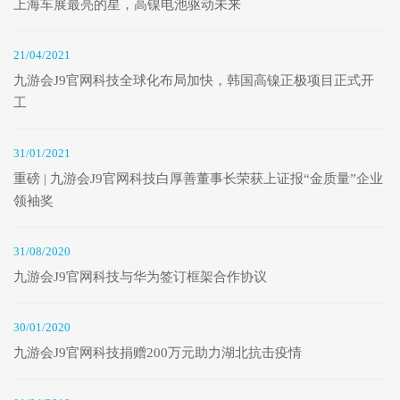
上海车展最亮的星，高镍电池驱动未来
21/04/2021
九游会J9官网科技全球化布局加快，韩国高镍正极项目正式开
工
31/01/2021
重磅 | 九游会J9官网科技白厚善董事长荣获上证报“金质量”企业
领袖奖
31/08/2020
九游会J9官网科技与华为签订框架合作协议
30/01/2020
九游会J9官网科技捐赠200万元助力湖北抗击疫情