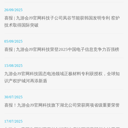
26/09/2025
喜报 | 九游会J9官网科技子公司凤谷节能获韩国发明专利 窑炉
技术取得国际突破
05/09/2025
喜报 | 九游会J9官网科技荣登2025中国电子信息竞争力百强榜
15/08/2025
九游会J9官网科技固态电池领域正极材料专利获授权，全球知
识产权护城河再添新盾
30/07/2025
喜报！九游会J9官网科技旗下湖北公司荣获两项省级重要荣誉
17/07/2025