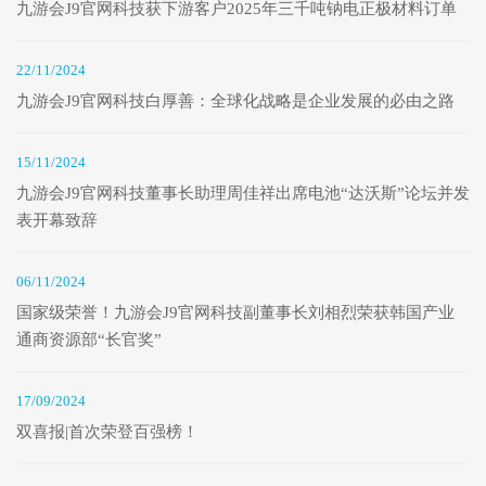
九游会J9官网科技获下游客户2025年三千吨钠电正极材料订单
22/11/2024
九游会J9官网科技白厚善：全球化战略是企业发展的必由之路
15/11/2024
九游会J9官网科技董事长助理周佳祥出席电池“达沃斯”论坛并发
表开幕致辞
06/11/2024
国家级荣誉！九游会J9官网科技副董事长刘相烈荣获韩国产业
通商资源部“长官奖”
17/09/2024
双喜报|首次荣登百强榜！