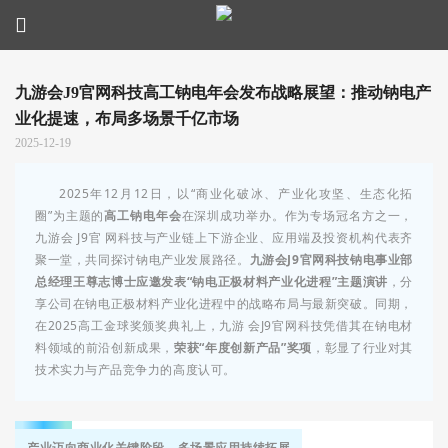
九游会J9官网科技高工钠电年会发布战略展望：推动钠电产
业化提速，布局多场景千亿市场
2025-12-19
2025年12月12日，以“商业化破冰、产业化攻坚、生态化拓
圈”为主题的
高工钠电年会
在深圳成功举办。作为专场冠名方之一，
九游会J9官网科技与产业链上下游企业、应用端及投资机构代表齐
聚一堂，共同探讨钠电产业发展路径。
九游会J9官网科技钠电事业部
总经理王尊志博士应邀发表“钠电正极材料产业化进程”主题演讲
，分
享公司在钠电正极材料产业化进程中的战略布局与最新突破。同期，
在2025高工金球奖颁奖典礼上，九游会J9官网科技凭借其在钠电材
料领域的前沿创新成果，
荣获“年度创新产品”奖项
，彰显了行业对其
技术实力与产品竞争力的高度认可。
产业迈向商业化关键阶段，多场景应用持续拓展