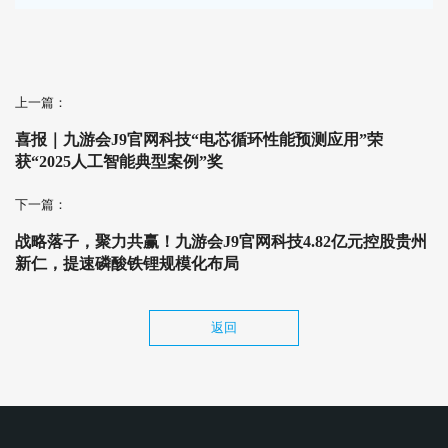
上一篇：
喜报｜九游会J9官网科技“电芯循环性能预测应用”荣
获“2025人工智能典型案例”奖
下一篇：
战略落子，聚力共赢！九游会J9官网科技4.82亿元控股贵州
新仁，提速磷酸铁锂规模化布局
返回