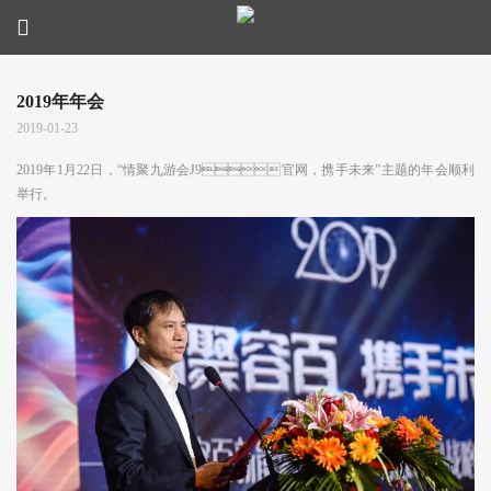
2019年年会
2019-01-23
2019
年
1
月
22
日，
“
情聚九游会J9官网，携手未来
”
主题的年会顺利
举行。