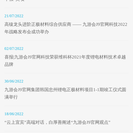
21/07/2022
高镍龙头进阶正极材料综合供应商 —— 九游会J9官网科技2022
年战略发布会成功举办
02/07/2022
喜报|九游会J9官网科技荣获维科杯2021年度锂电材料技术卓越
品牌
30/06/2022
九游会J9官网集团韩国忠州锂电正极材料项目1-1期竣工仪式圆
满举行
18/06/2022
“云上宜宾”高端对话，白厚善阐述“九游会J9官网观点”