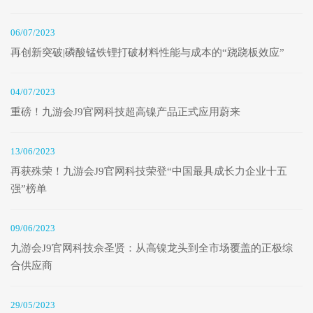
06/07/2023
再创新突破|磷酸锰铁锂打破材料性能与成本的“跷跷板效应”
04/07/2023
重磅！九游会J9官网科技超高镍产品正式应用蔚来
13/06/2023
再获殊荣！九游会J9官网科技荣登“中国最具成长力企业十五
强”榜单
09/06/2023
九游会J9官网科技佘圣贤：从高镍龙头到全市场覆盖的正极综
合供应商
29/05/2023