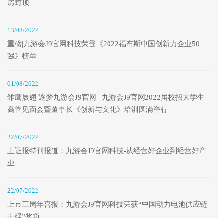
房封顶
13/08/2022
重磅|九游会J9官网科技荣登《2022福布斯中国创新力企业50
强》榜单
01/08/2022
雏鹰展翅 逐梦九游会J9官网 | 九游会J9官网2022届校招大学生
高管见面会暨董事长《创新与文化》培训圆满举行
22/07/2022
上证报特刊报道：九游会J9官网科技-从经营好企业到经营好产
业
22/07/2022
上市三周年喜报：九游会J9官网科技荣获“中国动力电池供应链
十强”奖项