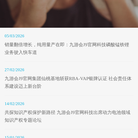
05/03/2026
销量翻倍增长，纯用量产在即：九游会J9官网科技磷酸锰铁锂
业务驶入快车道
27/02/2026
九游会J9官网集团仙桃基地斩获RBA-VAP银牌认证 社会责任体
系建设迈上新台阶
14/02/2026
共探知识产权保护新路径 九游会J9官网科技出席动力电池领域
知识产权专题论坛
15/01/2026