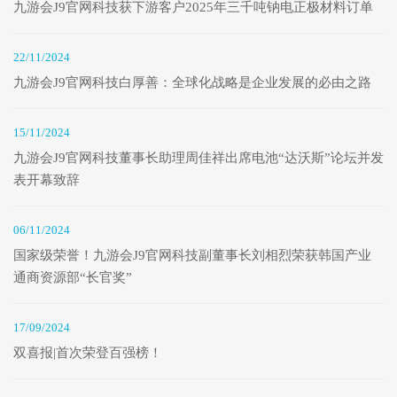
九游会J9官网科技获下游客户2025年三千吨钠电正极材料订单
22/11/2024
九游会J9官网科技白厚善：全球化战略是企业发展的必由之路
15/11/2024
九游会J9官网科技董事长助理周佳祥出席电池“达沃斯”论坛并发
表开幕致辞
06/11/2024
国家级荣誉！九游会J9官网科技副董事长刘相烈荣获韩国产业
通商资源部“长官奖”
17/09/2024
双喜报|首次荣登百强榜！