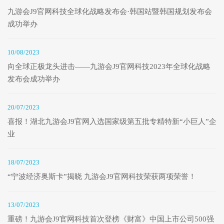
九游会J9官网科技全球化战略发布会·韩国站暨韩国规划发布会
成功举办
10/08/2023
向全球正极龙头进击——九游会J9官网科技2023年全球化战略
发布会成功举办
20/07/2023
喜报！湖北九游会J9官网入选国家级第五批专精特新“小巨人”企
业
18/07/2023
“宁波经济奥斯卡”揭晓 九游会J9官网科技荣获两项荣誉！
13/07/2023
重磅！九游会J9官网科技首次登榜《财富》中国上市公司500强