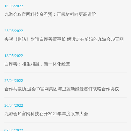
16/06/2022
九游会J9官网科技佘圣贤：正极材料向更高进阶
25/05/2022
央视《财访》对话白厚善董事长 解读走在前沿的九游会J9官网
13/05/2022
白厚善：相生相融，新一体化经营
27/04/2022
合作共赢|九游会J9官网集团与卫蓝新能源签订战略合作协议
20/04/2022
九游会J9官网科技召开2021年年度股东大会
07/04/2022