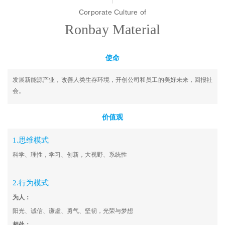
Corporate Culture of
Ronbay Material
使命
发展新能源产业，改善人类生存环境，开创公司和员工的美好未来，回报社
会。
价值观
1.思维模式
科学、理性，学习、创新，大视野、系统性
2.行为模式
为人：
阳光、诚信、谦虚、勇气、坚韧，光荣与梦想
相处：