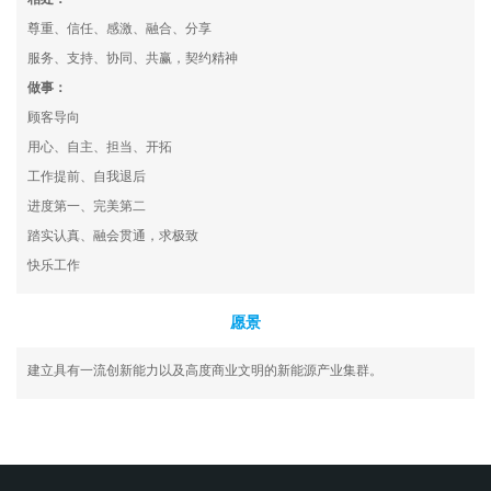
尊重、信任、感激、融合、分享
服务、支持、协同、共赢，契约精神
做事：
顾客导向
用心、自主、担当、开拓
工作提前、自我退后
进度第一、完美第二
踏实认真、融会贯通，求极致
快乐工作
愿景
建立具有一流创新能力以及高度商业文明的新能源产业集群。