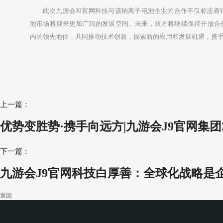
此次九游会J9官网科技与该钠离子电池企业的合作不
池市场将迎来更加广阔的发展空间。未来，双方将继续保持开放合
内的领先地位，共同推动技术创新，探索新的应用和发展机遇，携
上一篇：
优势变胜势·携手向远方|九游会J9官网集团
下一篇：
九游会J9官网科技白厚善：全球化战略是
返回