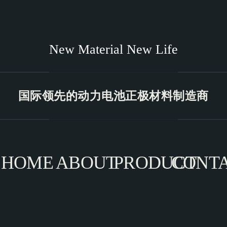
New Material New Life
国际领先的动力电池正极材料制造商
HOME
ABOUT
PRODUCT
CONT