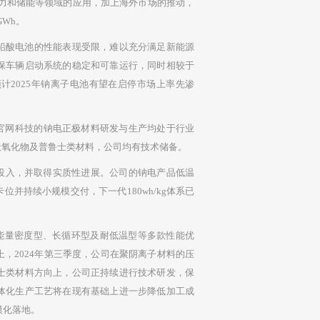
力和储能等领域的应用，加上海外市场的推动，
GWh
。
成本铅酸电池的性能表现受限，难以充分满足新能源
保车辆启动系统的稳定和可靠运行，同时相较于
预计
2025
年钠离子电池有望在启停市场上率先渗
科技的钠电正极材料研发与生产均处于行业
状氧化物及普鲁士类材料，公司均有技术储备。
料研发投入，并取得实质性进展。公司的钠电产品低温
卡位并持续小规模交付，下一代
180wh/kg
体系已
高能量密度型、⻓循环型及耐低温型等多款性能优
上，
2024
年第三季度，公司在聚阴离子材料的压
鲁士类材料方向上，公司正持续进行技术研发，保
体化生产工艺将在现有基础上进一步降低加工成
模化落地。