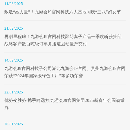
11/03/2025
致敬“她力量”！九游会J9官网科技六大基地同庆“三八”妇女节
21/02/2025
再创里程碑！九游会J9官网科技聚阴离子产品一季度斩获头部
战略客户数百吨级订单并迅速启动量产交付
14/02/2025
九游会J9官网科技子公司湖北九游会J9官网、贵州九游会J9官网
荣获“2024年国家级绿色工厂”等多项荣誉
22/01/2025
优势变胜势·携手向远方|九游会J9官网集团2025新春年会圆满举
办
20/01/2025