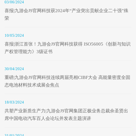
03/06/2024
喜报|九游会J9官网科技获2024年“产业突出贡献企业二十强”殊
荣
10/05/2024
喜报|浙江首张！九游会J9官网科技获得 ISO56005《创新与知识
产权管理能力》3级证书
30/04/2024
重磅|九游会J9官网科技连续两届亮相CIBF大会 高能量密度全固
态电池材料技术成展会焦点
18/03/2024
共塑产业新质生产力|九游会J9官网集团正极业务总裁佘圣贤出
席中国电动汽车百人会论坛并发表主题演讲
31/01/2024