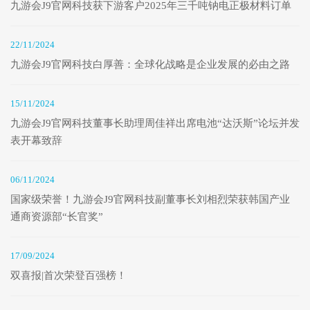
九游会J9官网科技获下游客户2025年三千吨钠电正极材料订单
22/11/2024
九游会J9官网科技白厚善：全球化战略是企业发展的必由之路
15/11/2024
九游会J9官网科技董事长助理周佳祥出席电池“达沃斯”论坛并发
表开幕致辞
06/11/2024
国家级荣誉！九游会J9官网科技副董事长刘相烈荣获韩国产业
通商资源部“长官奖”
17/09/2024
双喜报|首次荣登百强榜！